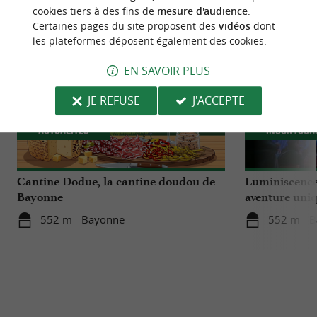
cookies tiers à des fins de
mesure d'audience
.
Certaines pages du site proposent des
vidéos
dont
les plateformes déposent également des cookies.
EN SAVOIR PLUS
JE REFUSE
J'ACCEPTE
Actualités
Incontour
Cantine Dodue, la cantine doudou de
Luminiscence
Bayonne
aventure uniq
cathédrale S
552 m - Bayonne
552 m - 