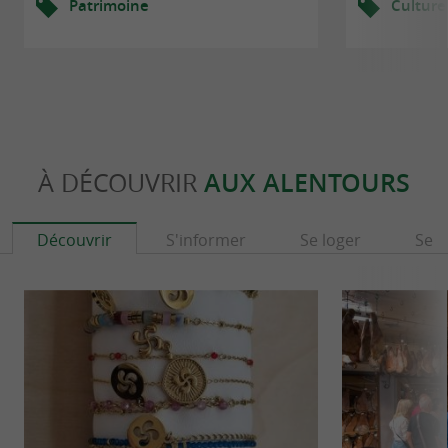
Patrimoine
Culture
À DÉCOUVRIR
AUX ALENTOURS
Découvrir
S'informer
Se loger
Se r