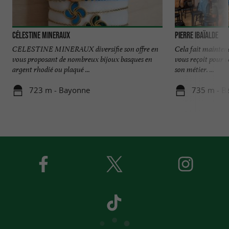
Célestine Mineraux
Pierre Ibaïalde
CELESTINE MINERAUX diversifie son offre en
Cela fait mainten
vous proposant de nombreux bijoux basques en
vous reçoit pour v
argent rhodié ou plaqué ...
son métier. ...
723 m - Bayonne
735 m - B