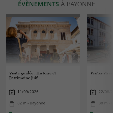
ÉVÈNEMENTS
À BAYONNE
Visite guidée : Histoire et
Visites stree
Patrimoine Juif
11/09/2026
22/08/
82 m - Bayonne
88 m - 