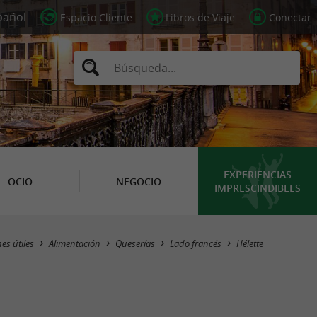
Espacio Cliente
Libros de Viaje
Conectar
EXPERIENCIAS
OCIO
NEGOCIO
IMPRESCINDIBLES
Masquer la carte
es útiles
Alimentación
Queserías
Lado francés
Hélette