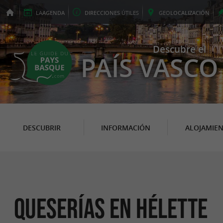
LA
AGENDA
DIRECCIONES
ÚTILES
GEO
LOCALIZACIÓN
Descubre el
PAÍS VASCO
DESCUBRIR
INFORMACIÓN
ALOJAMIE
Queserías en Hélette