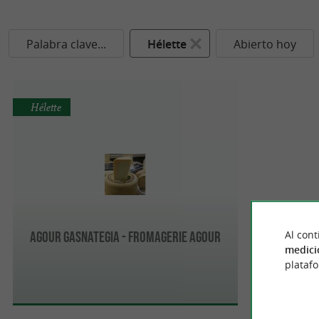
Palabra clave...
Hélette
Abierto hoy
Hélette
Al cont
Agour Gasnategia - Fromagerie Agour
medici
plataf