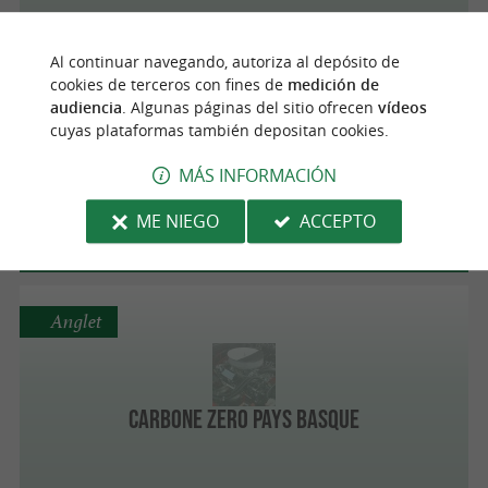
Al continuar navegando, autoriza al depósito de
cookies de terceros con fines de
medición de
Hasparren
audiencia
. Algunas páginas del sitio ofrecen
vídeos
cuyas plataformas también depositan cookies.
MÁS INFORMACIÓN
Garage Colet - Citroën
ME NIEGO
ACCEPTO
Anglet
Carbone Zero Pays Basque