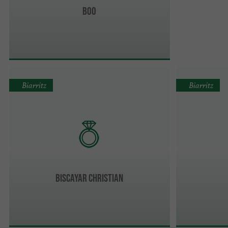
Boo
Biarritz
Biarritz
Biscayar Christian