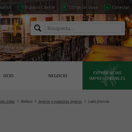
Espacio Cliente
Libros de Viaje
Conectar
EXPERIENCIAS
OCIO
NEGOCIO
IMPRESCINDIBLES
Masquer la carte
nes útiles
Belleza
Joyeros y maestros joyeros
Lado francés