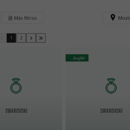
Más filtros
Most
1
2
Anglet
Swarovski
SWAROVSKI