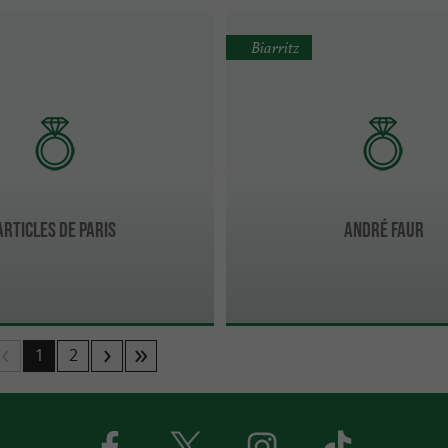
Biarritz
ARTICLES DE PARIS
André Faur
1
2