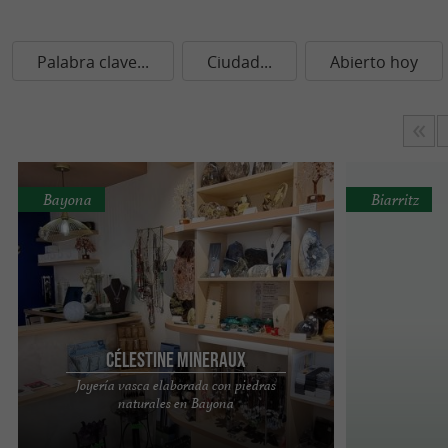
Palabra clave...
Ciudad...
Abierto hoy
Bayona
Biarritz
Célestine Mineraux
Joyería vasca elaborada con piedras
Célestine Bijoux : la elegancia de la joyería vasca
naturales en Bayona
en piedras naturales en Bayona Ubicada en el
corazón de ...