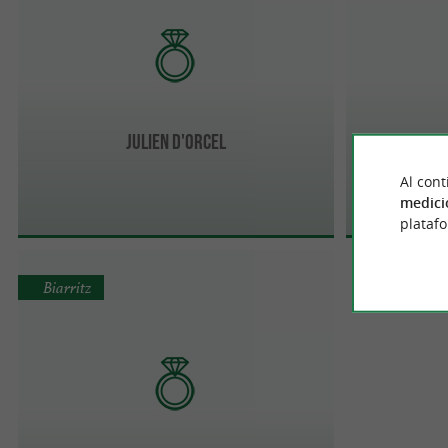
JULIEN D'ORCEL
Al cont
medici
plataf
Biarritz