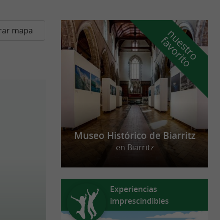
rar mapa
n
u
e
s
t
r
o
a
v
o
r
i
t
f
o
Museo Histórico de Biarritz
en Biarritz
Experiencias
imprescindibles