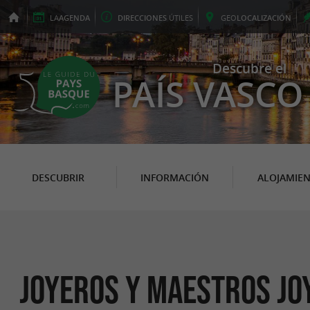
LA
AGENDA
DIRECCIONES
ÚTILES
GEO
LOCALIZACIÓN
Descubre el
PAÍS VASCO
DESCUBRIR
INFORMACIÓN
ALOJAMIE
Joyeros y maestros jo