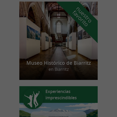
n
u
e
s
t
r
o
a
v
o
r
i
t
f
o
Museo Histórico de Biarritz
en Biarritz
Experiencias
imprescindibles