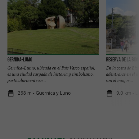
Gernika-Lumo
Reserva de la Bios
Gernika-Lumo, ubicada en el País Vasco español,
En la costa de Biz
es una ciudad cargada de historia y simbolismo,
adentrarse en el in
particularmente en ...
son el mayor ...
268 m - Guernica y Luno
9,0 km - L