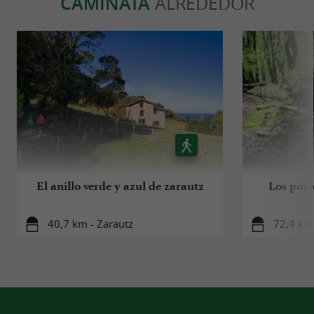
CAMINATA
ALREDEDOR
El anillo verde y azul de zarautz
Los pozo
40,7 km - Zarautz
72,4 km 