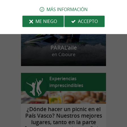
MÁS INFORMACIÓN
ME NIEGO
ACCEPTO
PARAL'aile
en Ciboure
Experiencias
imprescindibles
¿Dónde hacer un picnic en el
País Vasco? Nuestros mejores
lugares, tanto en la parte