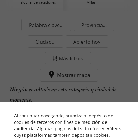
alquiler de vacaciones
Villas
Palabra clave...
Provincia...
Ciudad...
Abierto hoy
Más filtros
Mostrar mapa
Ningún resultado en esta categoría y ciudad de
momento...
Al continuar navegando, autoriza al depósito de
cookies de terceros con fines de
medición de
n
u
e
s
t
r
o
a
v
o
r
i
t
audiencia
. Algunas páginas del sitio ofrecen
vídeos
f
o
cuyas plataformas también depositan cookies.