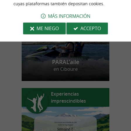
n
u
e
s
t
r
o
a
v
o
r
i
t
cuyas plataformas también depositan cookies.
f
o
MÁS INFORMACIÓN
ME NIEGO
ACCEPTO
PARAL'aile
en Ciboure
Experiencias
imprescindibles