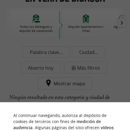
Todos los Albergues y
Alquiler Apartamentos /
Agroturis
alquiler de vacaciones
Villas
Palabra clave...
Ciudad...
Abierto hoy
Más filtros
Mostrar mapa
Ningún resultado en esta categoría y ciudad de
momento...
Al continuar navegando, autoriza al depósito de
cookies de terceros con fines de
medición de
audiencia
. Algunas páginas del sitio ofrecen
vídeos