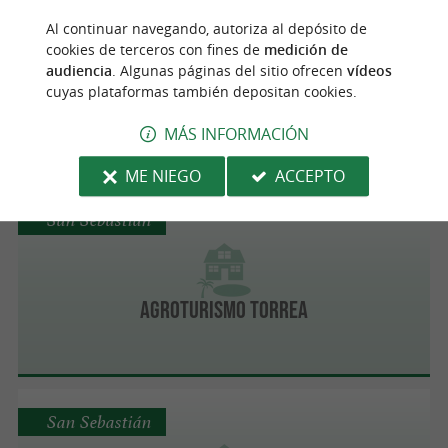
Irún
Al continuar navegando, autoriza al depósito de
cookies de terceros con fines de
medición de
audiencia
. Algunas páginas del sitio ofrecen
vídeos
cuyas plataformas también depositan cookies.
Otxoenea
MÁS INFORMACIÓN
ME NIEGO
ACCEPTO
San Sebastián
Agroturismo Torrea
San Sebastián