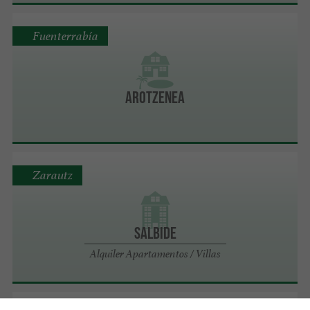
Fuenterrabía
Arotzenea
Zarautz
Salbide
Alquiler Apartamentos / Villas