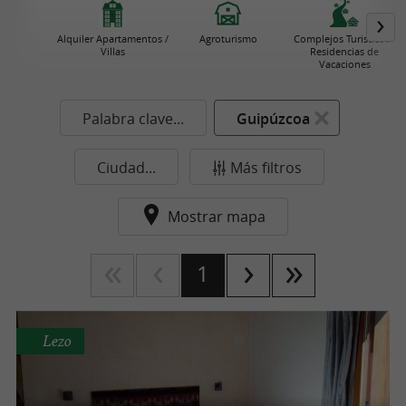
Alquiler Apartamentos /
Agroturismo
Complejos Turisticos /
Villas
Residencias de
Vacaciones
Palabra clave...
Guipúzcoa
Ciudad...
Más filtros
Mostrar mapa
1
Lezo