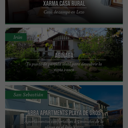
XARMA casa rural
Casa de campo en Lezo
Irún
Agiñaga
Tu punto de partida ideal para descubrir la
costa vasca
San Sebastián
Abba Apartments Playa de Gros
Apartamentos confortables a 5 minutos de la
playa en el País Vasco