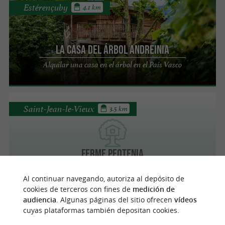
Estérençuby
4.1 km
La casa del árbol Andreinia
Alquilar una casa en el árbol en el País Vasco
Saint-Jean-le-Vieux
3.5 km
Ferme Peotenia
Al continuar navegando, autoriza al depósito de
cookies de terceros con fines de
medición de
audiencia
. Algunas páginas del sitio ofrecen
vídeos
Lasse
3.9 km
cuyas plataformas también depositan cookies.