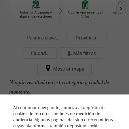
Todos los Albergues y
Alquiler Apartamentos /
Agroturis
alquiler de vacaciones
Villas
Palabra clave...
Provincia...
Ciudad...
Más filtros
Mostrar mapa
Ningún resultado en esta categoría y ciudad de
momento...
Al continuar navegando, autoriza al depósito de
cookies de terceros con fines de
medición de
n
u
e
s
t
r
o
a
v
o
r
i
t
f
o
audiencia
. Algunas páginas del sitio ofrecen
vídeos
cuyas plataformas también depositan cookies.