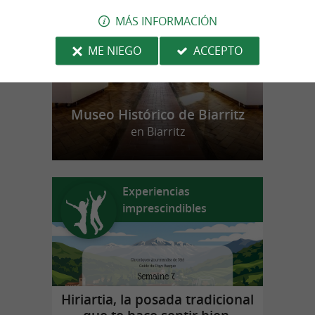
MÁS INFORMACIÓN
ME NIEGO
ACCEPTO
Museo Histórico de Biarritz
en Biarritz
Experiencias
imprescindibles
Hiriartia, la posada tradicional