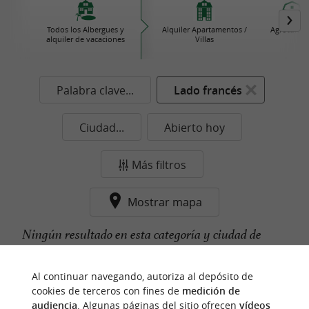
Todos los Albergues y
Alquiler Apartamentos /
Agroturis
alquiler de vacaciones
Villas
Palabra clave...
Lado francés
Ciudad...
Abierto hoy
Más filtros
Mostrar mapa
Ningún resultado en esta categoría y ciudad de
momento...
Al continuar navegando, autoriza al depósito de
cookies de terceros con fines de
medición de
audiencia
. Algunas páginas del sitio ofrecen
vídeos