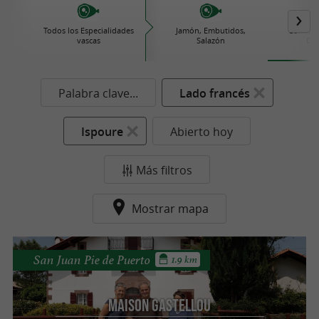
Todos los Especialidades
Jamón, Embutidos,
Comida 
vascas
Salazón
Con
Palabra clave...
Lado francés
Ispoure
Abierto hoy
Más filtros
Mostrar mapa
San Juan Pie de Puerto
1.9 km
Maison Gastellou