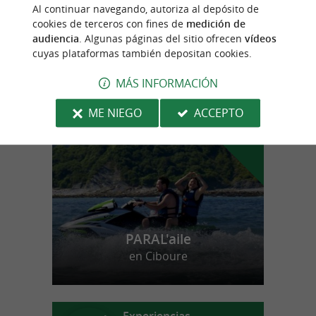
Atelier Massonde
Al continuar navegando, autoriza al depósito de
Tienda de licores en el valle del Labourd
cookies de terceros con fines de
medición de
audiencia
. Algunas páginas del sitio ofrecen
vídeos
cuyas plataformas también depositan cookies.
MÁS INFORMACIÓN
n
u
e
s
t
r
o
a
v
o
r
i
t
f
o
ME NIEGO
ACCEPTO
PARAL'aile
en Ciboure
Experiencias