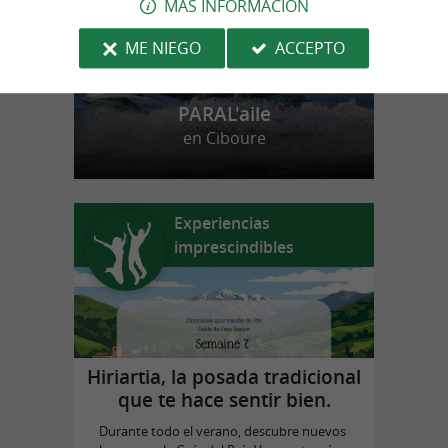
MÁS INFORMACIÓN
ME NIEGO
ACCEPTO
PARAL'aile
en Ciboure
Experiencias
imprescindibles
Hiriartia, la posada tradicional
que te hace sentir bien.
Durante todo el verano, descubre nuevos