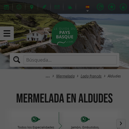
Mermelada
Lado francés
Aldudes
Mermelada en Aldudes
Todos los Especialidades
Jamón, Embutidos,
Comida 