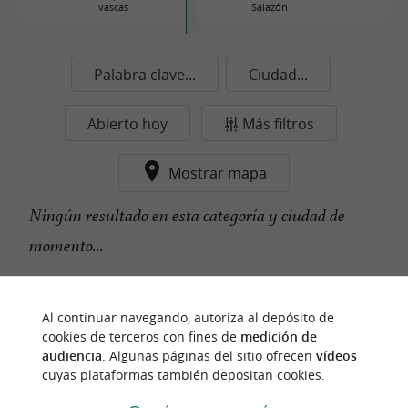
vascas
Salazón
Con
Palabra clave...
Ciudad...
Abierto hoy
Más filtros
Mostrar mapa
Ningún resultado en esta categoría y ciudad de
momento...
Al continuar navegando, autoriza al depósito de
n
u
e
s
t
r
o
a
v
o
r
i
t
f
o
cookies de terceros con fines de
medición de
audiencia
. Algunas páginas del sitio ofrecen
vídeos
cuyas plataformas también depositan cookies.