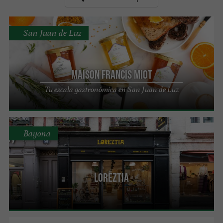
San Juan de Luz
Maison Francis Miot
Tu escala gastronómica en San Juan de Luz
Bayona
LOREZTIA