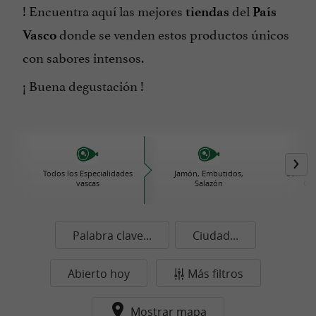
! Encuentra aquí las mejores
del
tiendas
País
donde se venden estos productos únicos
Vasco
con sabores intensos.
¡ Buena degustación !
Todos los Especialidades
Jamón, Embutidos,
Comida 
vascas
Salazón
Con
Palabra clave...
Ciudad...
Abierto hoy
Más filtros
Mostrar mapa