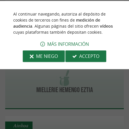
Saint-Martin-d'Arberoue
Al continuar navegando, autoriza al depósito de
cookies de terceros con fines de
medición de
audiencia
. Algunas páginas del sitio ofrecen
vídeos
FERME AGERRIA
cuyas plataformas también depositan cookies.
MÁS INFORMACIÓN
ME NIEGO
ACCEPTO
Sare
Miellerie Hemengo Eztia
Ainhoa