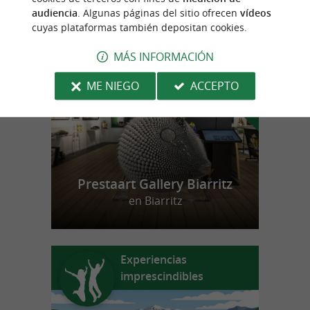
audiencia
. Algunas páginas del sitio ofrecen
vídeos
cuyas plataformas también depositan cookies.
n
u
e
s
t
r
o
a
v
o
r
i
t
f
o
MÁS INFORMACIÓN
ME NIEGO
ACCEPTO
Prestaart Gallery Biarritz
en Biarritz
Experiencias
imprescindibles