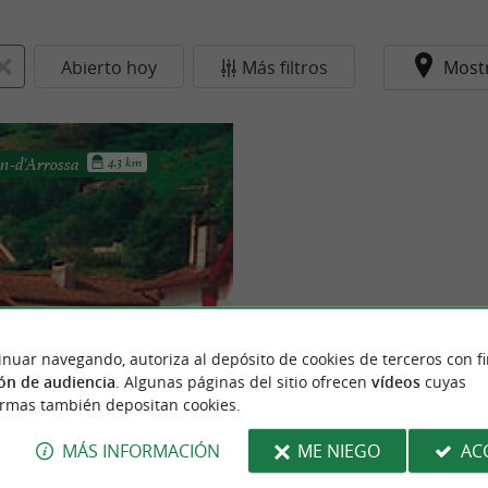
Abierto hoy
Más filtros
Most
n-d'Arrossa
4.3 km
inuar navegando, autoriza al depósito de cookies de terceros con f
nt Martin d'Arrossa
to de Ossès en la margen izquierda
ón de audiencia
. Algunas páginas del sitio ofrecen
vídeos
cuyas
ubra hermosas granjas
ormas también depositan cookies.
scas, tres ...
MÁS INFORMACIÓN
ME NIEGO
AC