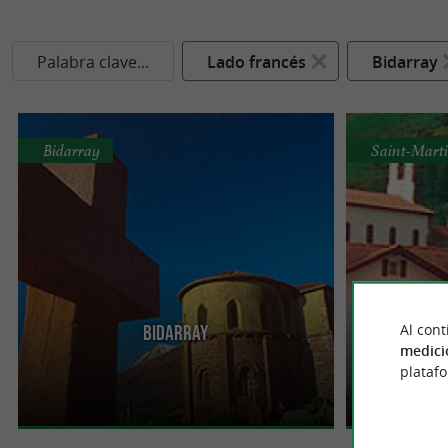
Palabra clave...
Lado francés
Bidarray
Bidarray
Saint-Marti
Al cont
Bidarray
Sai
Desde la orilla del río donde se practican Rafting y
Antiguo distri
medici
Piragüismo, el pueblo se extiende hasta la cima
del Nive. Desc
plataf
de una ...
tradicionales va