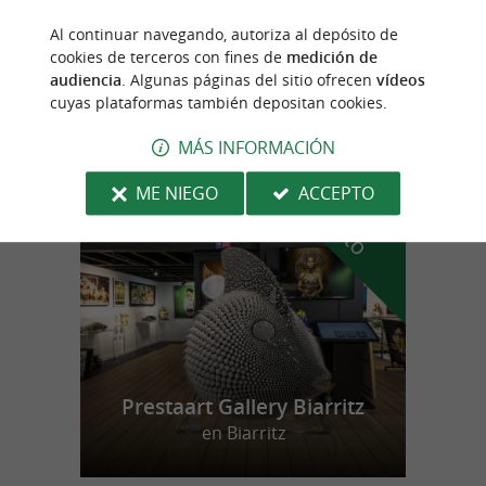
Al continuar navegando, autoriza al depósito de
Hosta
cookies de terceros con fines de
medición de
audiencia
. Algunas páginas del sitio ofrecen
vídeos
24,1 km
cuyas plataformas también depositan cookies.
MÁS INFORMACIÓN
n
u
e
s
t
r
o
a
v
o
r
i
t
ME NIEGO
ACCEPTO
f
o
Prestaart Gallery Biarritz
en Biarritz