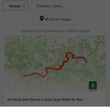
Hosta
Palabra clave...
Mostrar mapa
Sendero
1
de
1
sendero en total
en Hosta
De Saint-Just-Ibarre à Saint-Jean-Pied-de-Port