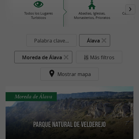
Todos los Lugares
Abadias, Iglesias,
Castillos
Turísticos
Monasterios, Prioratos
his
Palabra clave...
Álava
Moreda de Álava
Más filtros
Mostrar mapa
Moreda de Álava
Parque Natural de Velderejo