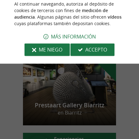
Descubre un parque vasco con diferentes
Al continuar navegando, autoriza al depósito de
razas de conejos y cobayas
cookies de terceros con fines de
medición de
audiencia
. Algunas páginas del sitio ofrecen
vídeos
cuyas plataformas también depositan cookies.
MÁS INFORMACIÓN
n
u
e
s
t
r
o
a
v
o
r
i
t
f
o
ME NIEGO
ACCEPTO
Prestaart Gallery Biarritz
en Biarritz
Experiencias