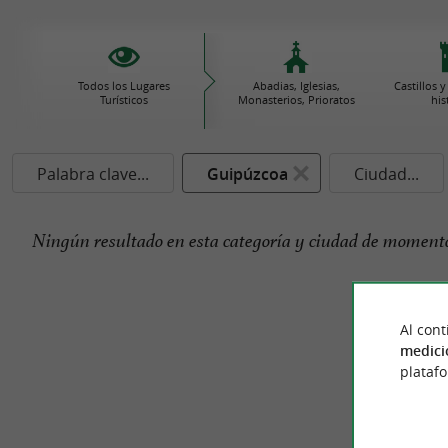
Todos los Lugares
Abadias, Iglesias,
Castillos
Turísticos
Monasterios, Prioratos
his
Palabra clave...
Guipúzcoa
Ciudad...
Ningún resultado en esta categoría y ciudad de momento
Al cont
medici
plataf