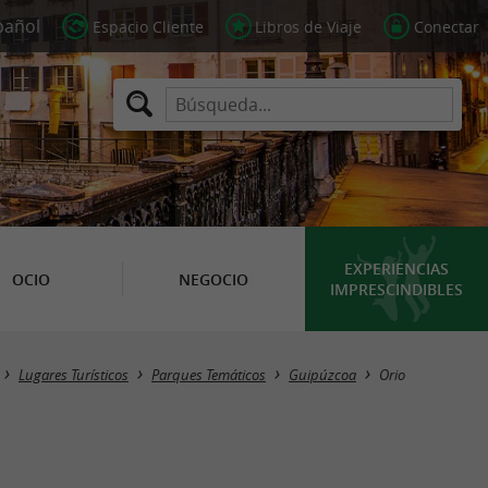
Espacio Cliente
Libros de Viaje
Conectar
EXPERIENCIAS
OCIO
NEGOCIO
IMPRESCINDIBLES
Masquer la carte
Lugares Turísticos
Parques Temáticos
Guipúzcoa
Orio