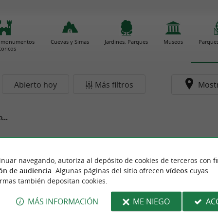
 y monumentos
Cuevas y Simas
Jardines, Parques
Museos
Parques
toricos
Abierto hoy
Más filtros
Most
...
inuar navegando, autoriza al depósito de cookies de terceros con f
ón de audiencia
. Algunas páginas del sitio ofrecen
vídeos
cuyas
ormas también depositan cookies.
MÁS INFORMACIÓN
ME NIEGO
AC