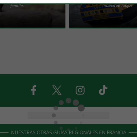
corazón de las montañas, el Parque
L'Hermione, una famosa réplica de l
familia.
inusual en Anglet
 los Pirineos alberga alrededor de
llevó al Marqués de Lafayette a Amér
.
del siglo ...
NUESTRAS OTRAS GUÍAS REGIONALES EN FRANCIA