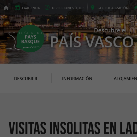
LA
AGENDA
DIRECCIONES
ÚTILES
GEO
LOCALIZACIÓN
Descubre el
PAÍS VASCO
DESCUBRIR
INFORMACIÓN
ALOJAMIE
Visitas Insolitas en L