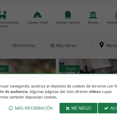
 y monumentos
Cuevas y Simas
Jardines, Parques
Museos
Parques
toricos
Abierto hoy
Más filtros
Most
âce
Anglet
inuar navegando, autoriza al depósito de cookies de terceros con f
ón de audiencia
. Algunas páginas del sitio ofrecen
vídeos
cuyas
ormas también depositan cookies.
MÁS INFORMACIÓN
ME NIEGO
AC
 animales de los Pirineos
La Hermione, el gran c
r mágico para descubrir en
Visita una obra de constru