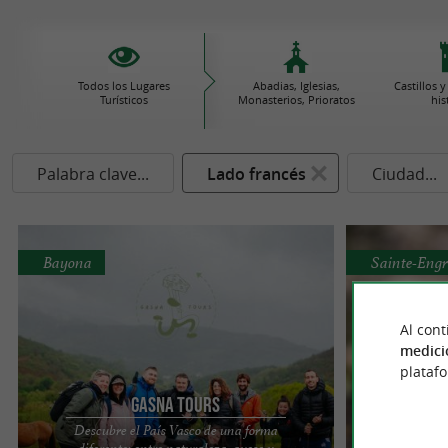
Todos los Lugares
Abadias, Iglesias,
Castillos
Turísticos
Monasterios, Prioratos
his
Palabra clave...
Lado francés
Ciudad...
Bayona
Sainte-Engr
Al cont
medici
plataf
Gasna Tours
Parque de
Descubre el País Vasco de una forma
diferente: entre naturaleza, queso y
Un luga