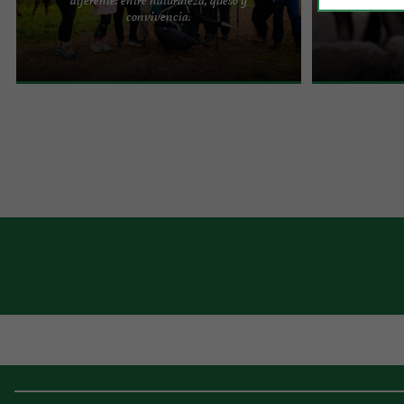
Gasna Tours: Excursiones únicas para disfrutar de
Situado en el 
convivencia.
la naturaleza y la gastronomía en el País Vasco.
de Animales de
Manon será tu ...
100 especies ..