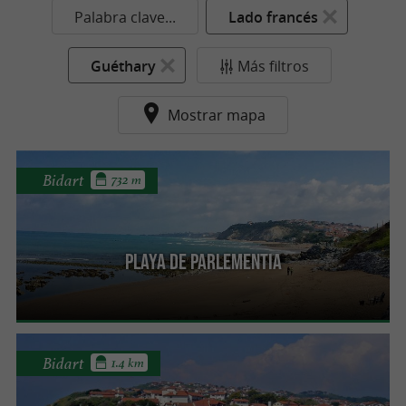
Palabra clave...
Lado francés
Guéthary
Más filtros
Mostrar mapa
Bidart
732 m
Playa de Parlementia
Bidart
1.4 km