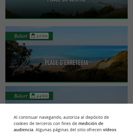
Bidart
3.2 km
Plage d'Erretegia
Bidart
4.4 km
Al continuar navegando, autoriza al depósito de
Plage du Pavillon Royal
cookies de terceros con fines de
medición de
audiencia
. Algunas páginas del sitio ofrecen
vídeos