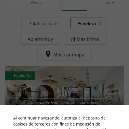
Vascos
cama
Palabra clave...
Espeleta
Abierto hoy
Más filtros
Mostrar mapa
Espeleta
Soka
Saber hacer tradicional en el corazón del
País Vasco
Al continuar navegando, autoriza al depósito de
cookies de terceros con fines de
medición de