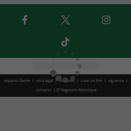
espacio cliente
nota legal
sitio web
crear un link
síguenos
contacto
©
Negocom Atlantique