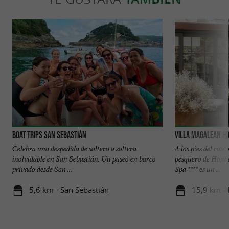
Boat Trips San Sebastián
Villa Magalean Ho
Celebra una despedida de soltero o soltera
A los pies del cas
inolvidable en San Sebastián. Un paseo en barco
pesquero de Honda
privado desde San ...
Spa **** es un ...
5,6 km - San Sebastián
15,9 km - 