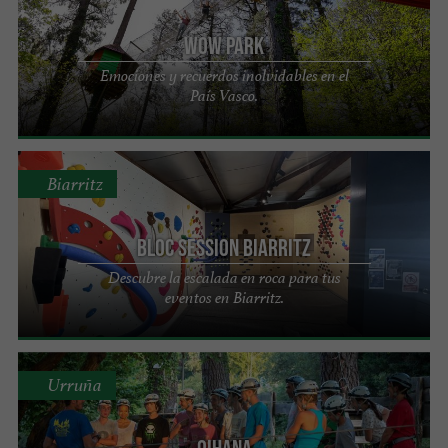
Wow Park
Emociones y recuerdos inolvidables en el
País Vasco.
Biarritz
Bloc Session Biarritz
Descubre la escalada en roca para tus
eventos en Biarritz.
Urruña