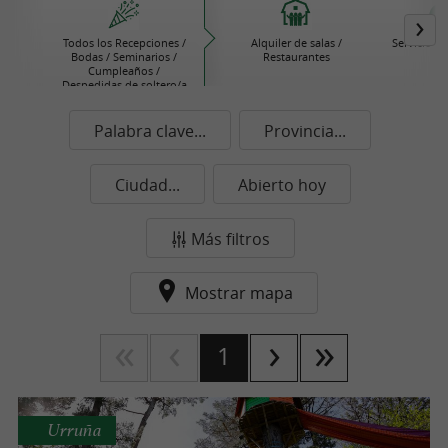
Todos los Recepciones /
Alquiler de salas /
Servicio de
Bodas / Seminarios /
Restaurantes
Cumpleaños /
Despedidas de soltero/a
Palabra clave...
Provincia...
Ciudad...
Abierto hoy
Más filtros
Mostrar mapa
1
Urruña