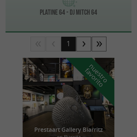
PLATINE 64 - DJ MITCH 64
1
n
u
e
s
t
r
o
a
v
o
r
i
t
f
o
Prestaart Gallery Biarritz