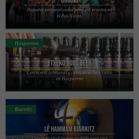
Oihana
Paquetes personalizados para sus eventos en
el País Vasco.
Hasparren
Etxeko Bobs Beer
Cervecería artesanal y catas en el País Vasco
en Hasparren
Biarritz
Le Hammam Biarritz
Una actividad imprescindible para una