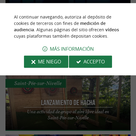
Al continuar navegando, autoriza al depósito de
San Sebastián
cookies de terceros con fines de
medición de
audiencia
. Algunas páginas del sitio ofrecen
vídeos
cuyas plataformas también depositan cookies.
Boat Trips San Sebastián
Entretenimiento EVG o EVJF en San
MÁS INFORMACIÓN
Sebastián
ME NIEGO
ACCEPTO
Saint-Pée-sur-Nivelle
Lanzamiento de hacha
Una actividad de grupo al aire libre ideal en
Saint-Pée-sur-Nivelle