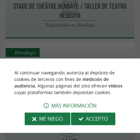
Stage de théâtre Hendaye / Taller de Teatro
Hendaya
Espectáculos en Hendaye
Hendaya
Al continuar navegando, autoriza al depósito de
CINEMA LES VARIETES
cookies de terceros con fines de
medición de
audiencia
. Algunas páginas del sitio ofrecen
vídeos
Salas de Cine
cuyas plataformas también depositan cookies.
MÁS INFORMACIÓN
Hendaya
ME NIEGO
ACCEPTO