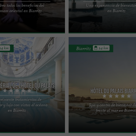
ra todos los beneficios del
Una experiencia de bienesta
 BIARRITZ: UN REFUGIO DE PAZ
El Sofitel Biarritz Le Miramar Thala
am oriental en Biarritz
en Biarritz
 DEL PAÍS VASCO Ubicado en los
es un destino de referencia para la 
rritz, Hammam ...
y el bienestar ...
Biarritz
3.4 km
3.4 km
périal de l'Hôtel du Palais
Hôtel du Palais Biar
rimente tratamientos de
r y lujo con vistas al océano
Spa y centro de bienestar de
e bienestar frente al océano Un
Un santuario de bienestar frente al
en Biarritz
frente al mar en Biarrit
nso de paz, el Spa Imperial de
auténtico remanso de paz, el Spa Im
000 ...
Guerlain, con 3.000 ...