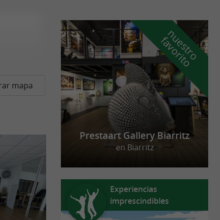
n
u
e
s
t
r
o
a
v
o
r
i
t
f
o
rar mapa
Prestaart Gallery Biarritz
en Biarritz
Experiencias
imprescindibles