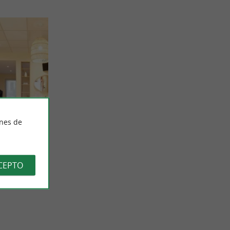
ines de
uñas en
ia de belleza
n el salón
CEPTO