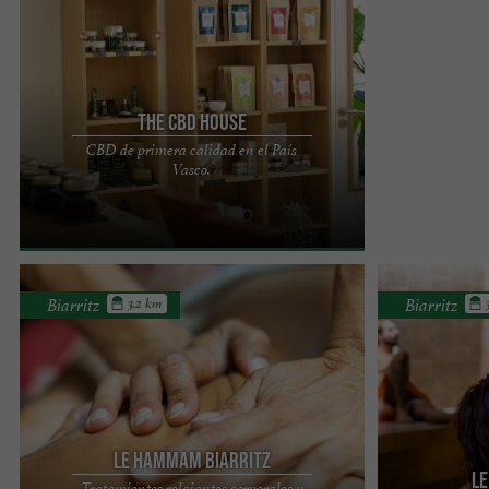
The CBD House
CBD de primera calidad en el País
The CBD House: Un minorista líder de CBD en
Vasco.
Francia y el País Vasco. La historia de The CBD
House comenzó en 2018 ...
Biarritz
Biarritz
3.2 km
Le Hammam Biarritz
Le
Tratamientos relajantes corporales y