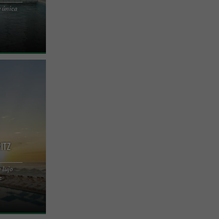
r única
ssa Sea & Spa
talasoterapia
ritz
 lujo
 océano Un
z
perial de