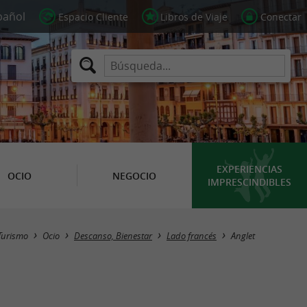
Espacio Cliente
Libros de Viaje
Conectar
EXPERIENCIAS
OCIO
NEGOCIO
IMPRESCINDIBLES
Masquer la carte
Turismo
Ocio
Descanso, Bienestar
Lado francés
Anglet