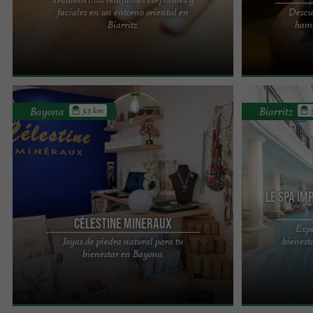
faciales en un entorno oriental en
Descub
TRATAMIENTOS DE BELLEZA EN EL INSTITUTO
EL HAMMAM DE
Biarritz
hamm
HAMMAM BIARRITZ El Hammam Biarritz, ubicado
EN EL CORAZÓN
en los Muelles de Biarritz, es ...
Muelles de Bia
Bayona
Biarritz
3.3 km
Le Spa Im
Célestine Mineraux
Expe
Joyas de piedra natural para tu
bienesta
Abierto desde hace unos meses en el corazón de
Un santuario d
bienestar en Bayona
Bayona, CELESTINE MINERAUX lleva ya 4 años en
auténtico rema
activo y se ha ...
Guerlain, con 3.