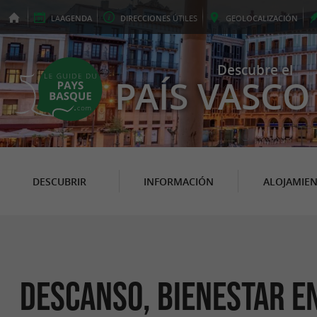
LA
AGENDA
DIRECCIONES
ÚTILES
GEO
LOCALIZACIÓN
Descubre el
PAÍS VASCO
DESCUBRIR
INFORMACIÓN
ALOJAMIE
Descanso, Bienestar e