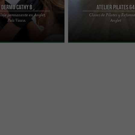
DERMO CATHY B
Atelier Pilates 64
laje permanente en Anglet,
Clases de Pilates y Reform
en Anglet: excelencia en
Taller de Pilates 64 en Anglet – Méto
País Vasco.
Anglet
manente en el País Vasco. Tanto si
Reformer en el País Vasco Entre Biar
s ...
el taller ...