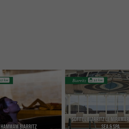
Biarritz
3.2 km
3.2 km
Sofitel Biarritz Le Mirama
 Hammam Biarritz
Sea & Spa