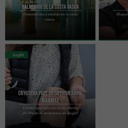
Balneario de la Costa Vasca
Tratamientos a medida en la costa
Maquil
Cabinas de tratamiento a base de agua Déjese
Dermo Cathy B 
vasca.
mimar en nuestras exclusivas cabañas de
maquillaje per
tratamiento, ubicadas a ...
disfrutas de una
Anglet
Cryotera Pôle de Cryothérapie
Biarritz
Centro especializado en los efectos
Ubicado en el corazón de Anglet, a tiro de piedra
del frío en el ser humano en Anglet
de las playas y los lugares más populares de la
costa vasca, el ...