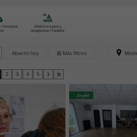
e / Gimnasia
Medicina suave y
ve
terapéutica / Paralelo
Abierto hoy
Más filtros
Most
2
3
4
5
Anglet