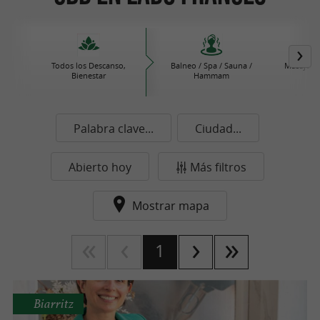
Todos los Descanso,
Balneo / Spa / Sauna /
Masajes /
Bienestar
Hammam
b
Palabra clave...
Ciudad...
Abierto hoy
Más filtros
Mostrar mapa
1
Biarritz