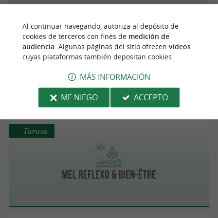
Al continuar navegando, autoriza al depósito de
Biarritz
cookies de terceros con fines de
medición de
audiencia
. Algunas páginas del sitio ofrecen
vídeos
cuyas plataformas también depositan cookies.
Jane Hemp House
MÁS INFORMACIÓN
ME NIEGO
ACCEPTO
Tarnos
MEL REFLEXO & BIEN-ÊTRE