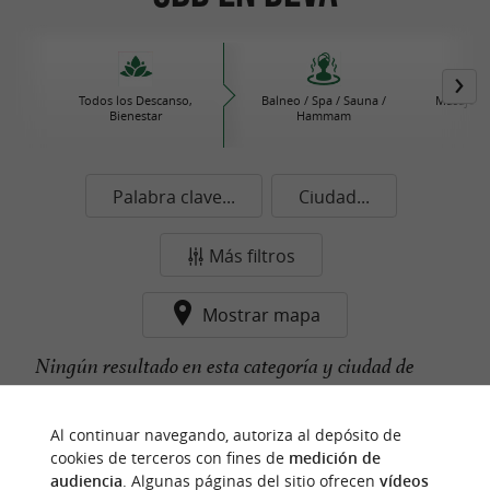
Todos los Descanso,
Balneo / Spa / Sauna /
Masajes /
Bienestar
Hammam
b
Palabra clave...
Ciudad...
Más filtros
Mostrar mapa
Ningún resultado en esta categoría y ciudad de
momento...
Al continuar navegando, autoriza al depósito de
cookies de terceros con fines de
medición de
audiencia
. Algunas páginas del sitio ofrecen
vídeos