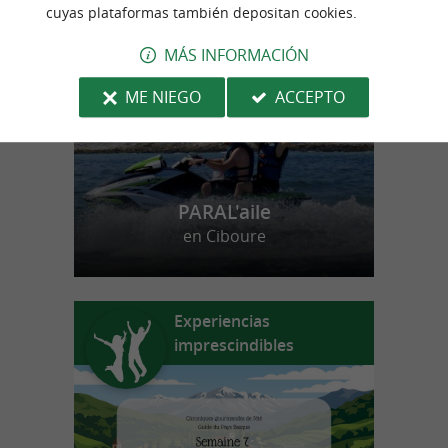
n
u
e
s
t
r
o
a
v
o
r
i
t
cuyas plataformas también depositan cookies.
f
o
MÁS INFORMACIÓN
ME NIEGO
ACCEPTO
PARAL'aile
en Ciboure
Experiencias
imprescindibles