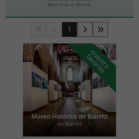
Bares Pubs en Biarritz
1
n
u
e
s
t
r
o
a
v
o
r
i
t
f
o
Museo Histórico de Biarritz
en Biarritz