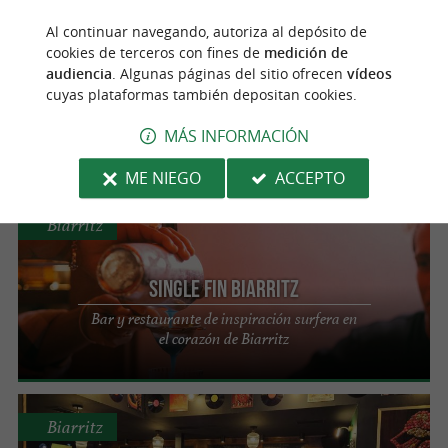
Biarritz
Al continuar navegando, autoriza al depósito de
cookies de terceros con fines de
medición de
audiencia
. Algunas páginas del sitio ofrecen
vídeos
La Rhapsodie
cuyas plataformas también depositan cookies.
Un lugar festivo para vivir en Biarritz
MÁS INFORMACIÓN
ME NIEGO
ACCEPTO
Biarritz
Single Fin Biarritz
Bar y restaurante de inspiración surfera en
el corazón de Biarritz
Biarritz