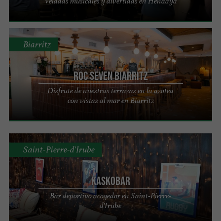
Veladas musicales y divertidas en Hendaya
Biarritz
Roc Seven Biarritz
Disfrute de nuestras terrazas en la azotea
con vistas al mar en Biarritz
Saint-Pierre-d'Irube
KASKOBar
Bar deportivo acogedor en Saint-Pierre-
d'Irube