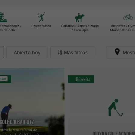
 atracciones /
Pelota Vasca
Caballos / Asnos / Ponis
Bicicletas / Gyr
s de ocio
/ Carruajes
Monopatines elé
Abierto hoy
Más filtros
Most
Biarritz
2 km
Golf d'Ilbarritz
entro Internacional de
Dioxka Golf Academ
miento de Golf Ilbarritz en