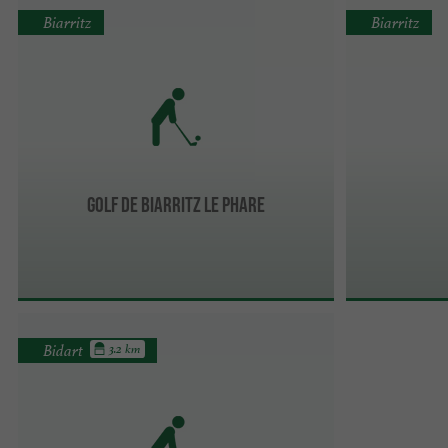
Biarritz
Biarritz
Golf de Biarritz le Phare
Bidart
3.2 km