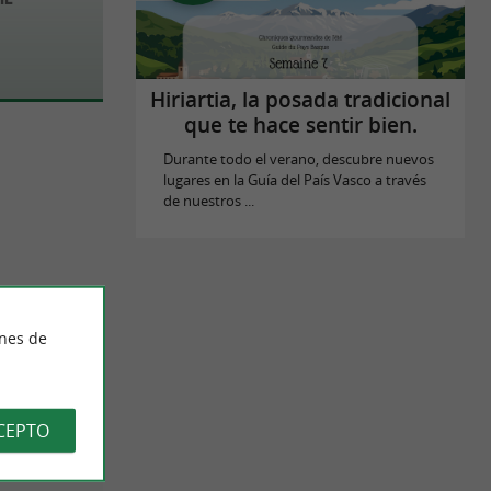
Hiriartia, la posada tradicional
que te hace sentir bien.
Durante todo el verano, descubre nuevos
lugares en la Guía del País Vasco a través
de nuestros ...
ines de
CEPTO