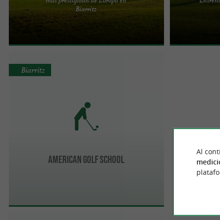
El golf de Biarritz le Phare fue diseñado por el
Fue en 1988, c
Biarritz
arquitecto Willy DUNN en 1888. El recorrido, de
Biarritz Le Pha
34 hectáreas, es ...
Entrenamiento 
Biarritz
Al cont
American Golf School
medici
plataf