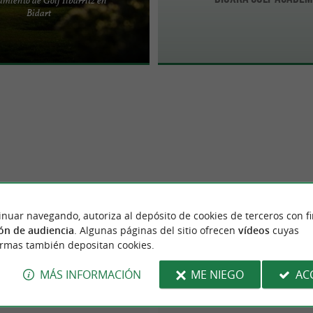
oincidiendo con el centenario de
Bidart
re, que el Centro Internacional de
de ...
inuar navegando, autoriza al depósito de cookies de terceros con f
ón de audiencia
. Algunas páginas del sitio ofrecen
vídeos
cuyas
ormas también depositan cookies.
MÁS INFORMACIÓN
ME NIEGO
AC