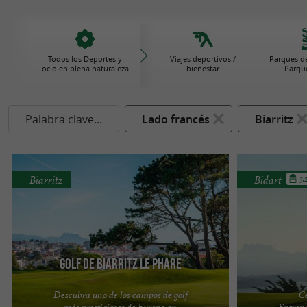
Todos los Deportes y
Viajes deportivos /
Parques de
ocio en plena naturaleza
bienestar
Parque
Palabra clave...
Lado francés
Biarritz
Biarritz
Bidart
3.
Golf de Biarritz le Phare
Descubra uno de los campos de golf
C
más prestigiosos de Europa en
Entrena