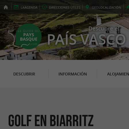
LA
AGENDA
DIRECCIONES
ÚTILES
GEO
LOCALIZACIÓN
Descubre el
PAÍS VASCO
DESCUBRIR
INFORMACIÓN
ALOJAMIE
Golf en Biarritz