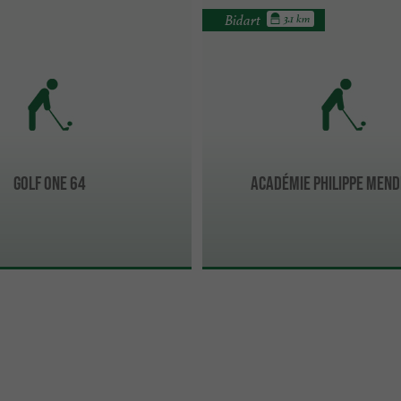
Bidart
3.1 km
GOLF ONE 64
Académie Philippe Men