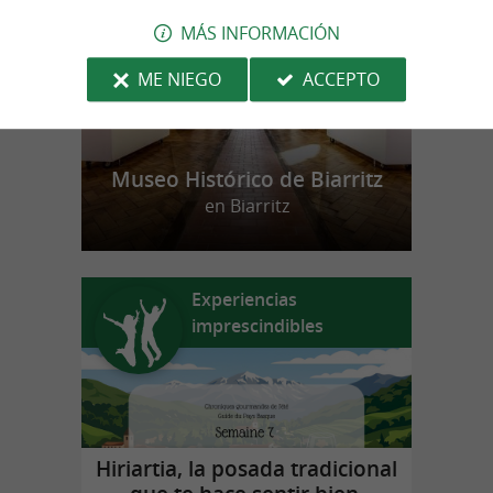
MÁS INFORMACIÓN
ME NIEGO
ACCEPTO
Museo Histórico de Biarritz
en Biarritz
Experiencias
imprescindibles
Hiriartia, la posada tradicional