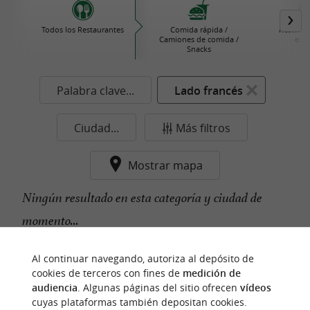
Todos los Restaurantes
Comida rápida /
Restaura
Camiones de comida /
estr
Snacks
Palabra clave...
Lado francés
Ciudad...
Más filtros
Mostrar mapa
Ningún resultado en esta categoría y ciudad de
momento...
Al continuar navegando, autoriza al depósito de
cookies de terceros con fines de
medición de
n
u
e
s
t
r
o
a
v
o
r
i
t
f
o
audiencia
. Algunas páginas del sitio ofrecen
vídeos
cuyas plataformas también depositan cookies.