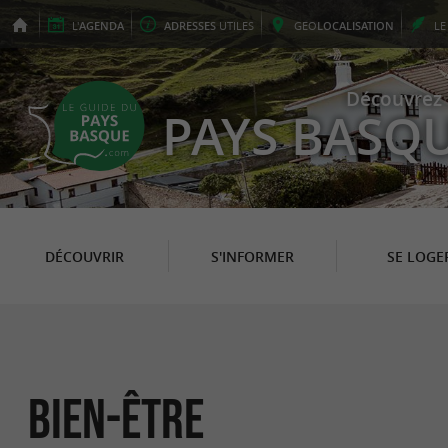
L'
AGENDA
ADRESSES
UTILES
GEO
LOCALISATION
L
Découvrez 
PAYS BASQ
DÉCOUVRIR
S'INFORMER
SE LOGE
Bien-être