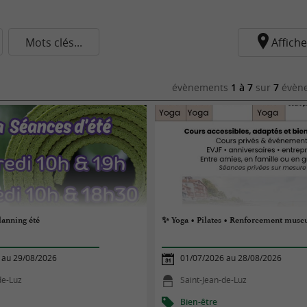
Mots clés...
Affiche
évènements
1 à 7
sur
7
évène
lanning été
✨ Yoga • Pilates • Renforcement musc
 au 29/08/2026
01/07/2026 au 28/08/2026
de-Luz
Saint-Jean-de-Luz
Bien-être