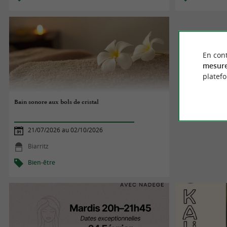
En cont
mesure
platef
Bain sonore aux bols de cristal
21/07/2026 au 02/10/2026
Biarritz
Bien-être