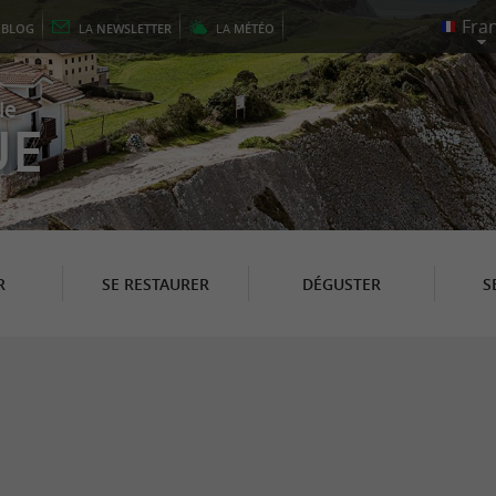
E
BLOG
LA
NEWSLETTER
LA
MÉTÉO
le
UE
R
SE RESTAURER
DÉGUSTER
S