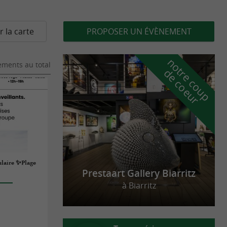
r la carte
PROPOSER UN ÉVÈNEMENT
n
o
t
e
c
o
u
p
e
c
o
e
u
ments au total
r
d
r
ulaire ✨Plage
Prestaart Gallery Biarritz
à Biarritz