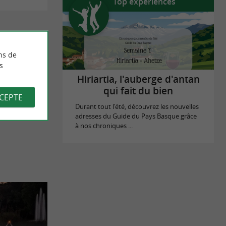
Top expériences
ns de
s
Hiriartia, l'auberge d'antan
qui fait du bien
CCEPTE
Durant tout l'été, découvrez les nouvelles
adresses du Guide du Pays Basque grâce
à nos chroniques ...