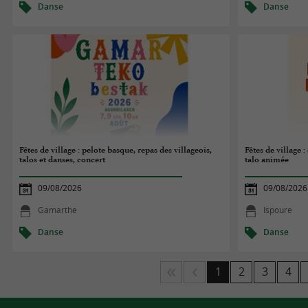
Danse
Danse
Fêtes de village : pelote basque, repas des villageois,
Fêtes de village 
talos et danses, concert
talo animée
09/08/2026
09/08/2026
Gamarthe
Ispoure
Danse
Danse
1
2
3
4