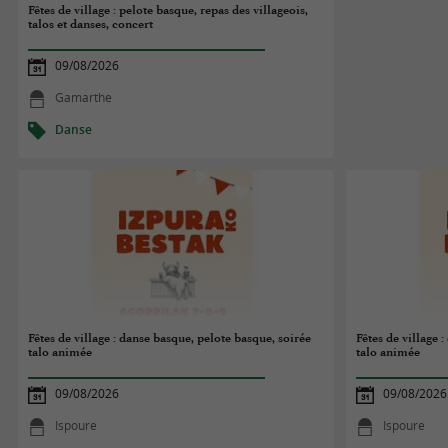
Fêtes de village : pelote basque, repas des villageois,
talos et danses, concert
09/08/2026
Gamarthe
Danse
Fêtes de village : danse basque, pelote basque, soirée
Fêtes de village 
talo animée
talo animée
09/08/2026
09/08/2026
Ispoure
Ispoure