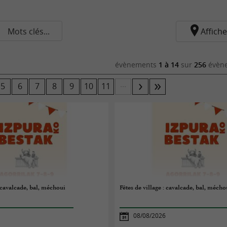
Mots clés...
Affiche
évènements
1 à 14
sur
256
évène
...
5
6
7
8
9
10
11
: cavalcade, bal, méchoui
Fêtes de village : cavalcade, bal, mécho
08/08/2026