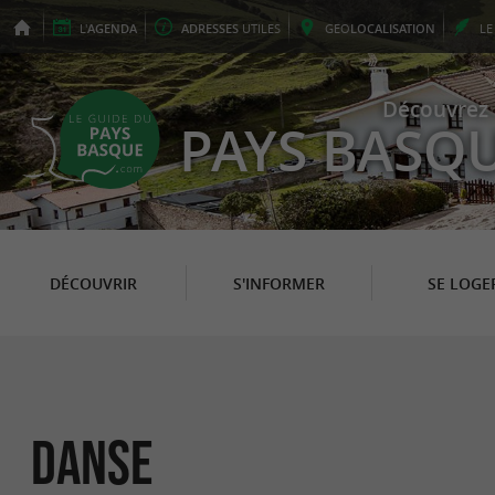
L'
AGENDA
ADRESSES
UTILES
GEO
LOCALISATION
L
Découvrez 
PAYS BASQ
DÉCOUVRIR
S'INFORMER
SE LOGE
Danse