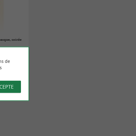
basque, soirée
ns de
s
CCEPTE