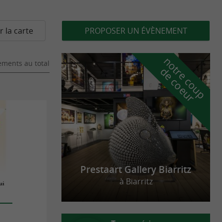
r la carte
PROPOSER UN ÉVÈNEMENT
n
o
t
e
c
o
u
p
e
c
o
e
u
ments au total
r
d
r
Prestaart Gallery Biarritz
à Biarritz
ui