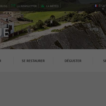
E
BLOG
LA
NEWSLETTER
LA
MÉTÉO
le
UE
R
SE RESTAURER
DÉGUSTER
S