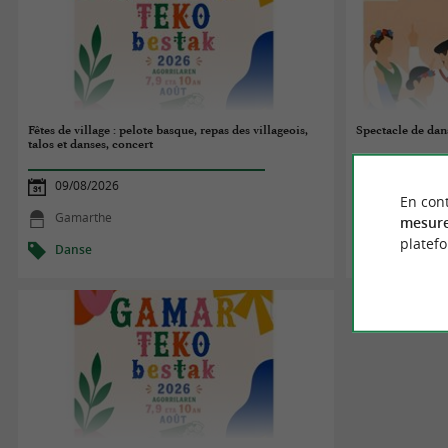
Fêtes de village : pelote basque, repas des villageois,
Spectacle de dan
talos et danses, concert
09/08/2026
09/08/2026
En cont
Gamarthe
Espelette
mesure
platef
Danse
Danse