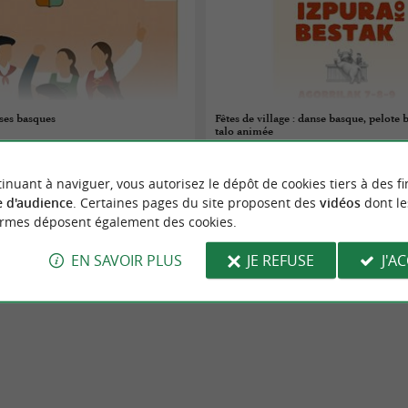
ses basques
Fêtes de village : danse basque, pelote 
talo animée
09/08/2026
inuant à naviguer, vous autorisez le dépôt de cookies tiers à des fi
Ispoure
 d'audience
. Certaines pages du site proposent des
vidéos
dont le
ormes déposent également des cookies.
Danse
EN SAVOIR PLUS
JE REFUSE
J'A