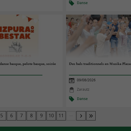
Danse
: danse basque, pelote basque, soirée
Des bals traditionnels en Musika Plaza 
09/08/2026
Zarautz
Danse
...
5
6
7
8
9
10
11