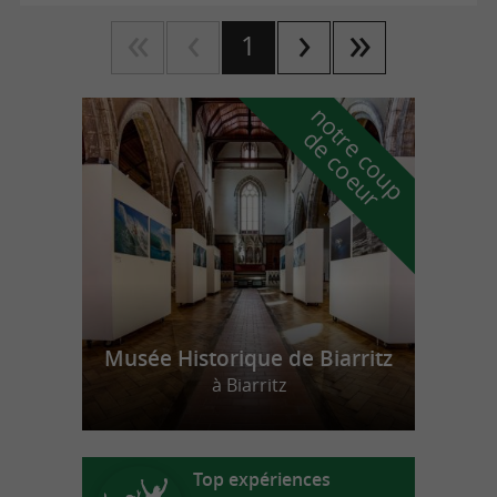
1
n
o
t
e
c
o
u
p
e
c
o
e
u
r
d
r
Musée Historique de Biarritz
à Biarritz
Top expériences