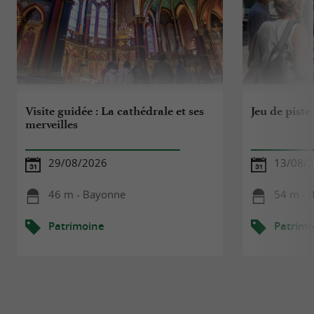
Visite guidée : La cathédrale et ses
Jeu de piste
merveilles
29/08/2026
13/08/
46 m - Bayonne
54 m - 
Patrimoine
Patrimo