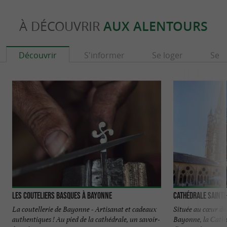
À DÉCOUVRIR
AUX ALENTOURS
Découvrir
S'informer
Se loger
Se r
Les Couteliers Basques à Bayonne
Cathédrale Sainte
La coutellerie de Bayonne - Artisanat et cadeaux
Située au cœur du
authentiques ! Au pied de la cathédrale, un savoir-
Bayonne, la Cathé