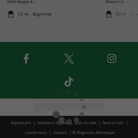
faire basque à ...
d’œuvre de ...
10 m - Bayonne
50 m - Ba
espace pro
mentions légales
plan du site
faire un lien
suivez-nous
contact
©
Negocom Atlantique