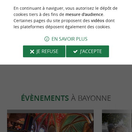
En continuant à naviguer, vous autorisez le dépôt de
cookies tiers à des fins de
mesure d'audience
.
Actualités
Incontour
Certaines pages du site proposent des
vidéos
dont
les plateformes déposent également des cookies.
Cantine Dodue, la cantine doudou de
Luminiscence
EN SAVOIR PLUS
Bayonne
aventure uniq
cathédrale S
JE REFUSE
J'ACCEPTE
346 m - Bayonne
346 m - 
ÉVÈNEMENTS
À BAYONNE