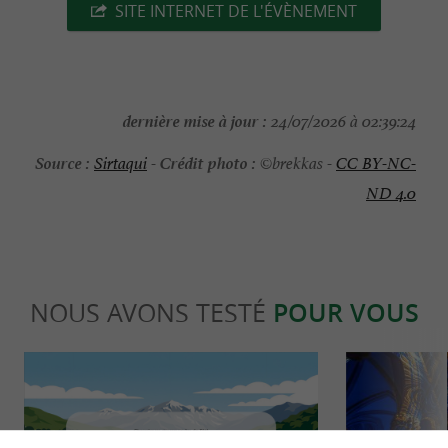
SITE INTERNET DE L'ÉVÈNEMENT
dernière mise à jour :
24/07/2026 à 02:39:24
Source :
Crédit photo :
Sirtaqui
-
©brekkas -
CC BY-NC-
ND 4.0
NOUS AVONS TESTÉ
POUR VOUS