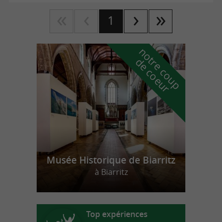
1
n
o
t
e
c
o
u
p
e
c
o
e
u
r
d
r
Musée Historique de Biarritz
à Biarritz
Top expériences