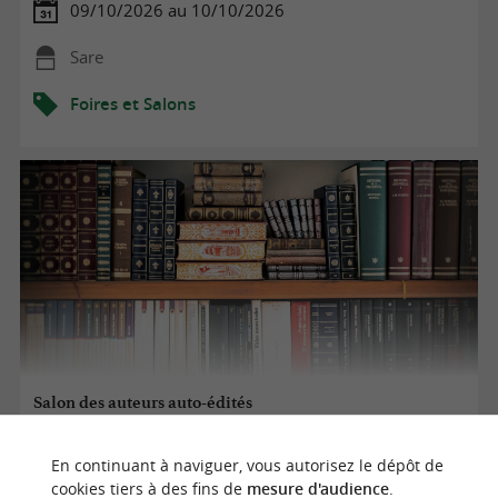
09/10/2026 au 10/10/2026
Sare
Foires et Salons
Salon des auteurs auto-édités
En continuant à naviguer, vous autorisez le dépôt de
10/10/2026
cookies tiers à des fins de
mesure d'audience
.