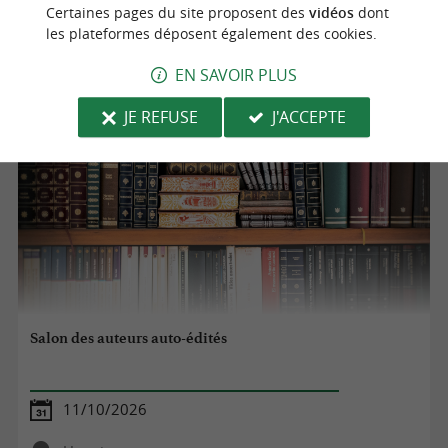
Certaines pages du site proposent des
vidéos
dont
Ustaritz
les plateformes déposent également des cookies.
Foires et Salons
EN SAVOIR PLUS
JE REFUSE
J'ACCEPTE
Salon des auteurs auto-édités
11/10/2026