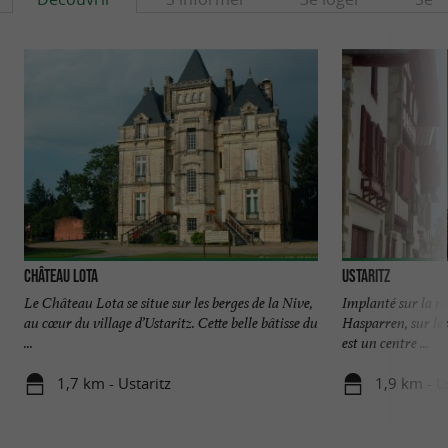
Château Lota
Ustaritz
Le Château Lota se situe sur les berges de la Nive,
Implanté sur la ro
au cœur du village d’Ustaritz. Cette belle bâtisse du
Hasparren, sur les
...
est un centre ...
1,7 km - Ustaritz
1,9 km - U