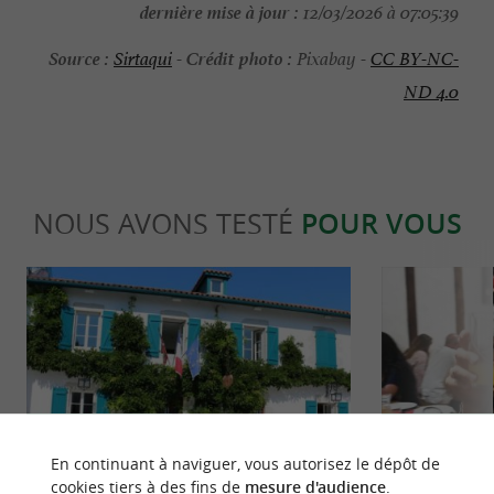
dernière mise à jour :
12/03/2026 à 07:05:39
Source :
Crédit photo :
Sirtaqui
-
Pixabay -
CC BY-NC-
ND 4.0
NOUS AVONS TESTÉ
POUR VOUS
Culturelle
Festive
En continuant à naviguer, vous autorisez le dépôt de
cookies tiers à des fins de
mesure d'audience
.