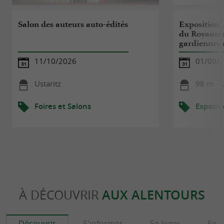
Salon des auteurs auto-édités
Exposition i
du Royaume 
gardiennes 
11/10/2026
01/09/
Ustaritz
98 m - U
Foires et Salons
Exposit
À DÉCOUVRIR
AUX ALENTOURS
Découvrir
S'informer
Se loger
Se r