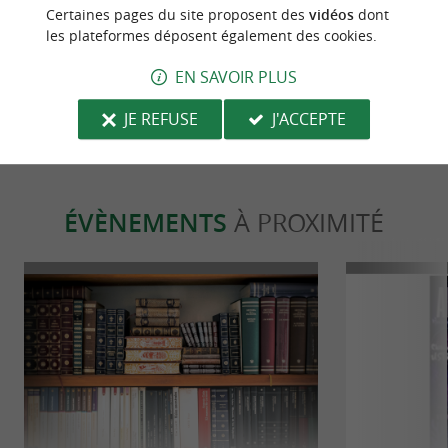
Certaines pages du site proposent des
vidéos
dont
Arcangues
La Cidrerie d
les plateformes déposent également des cookies.
le « Txotx » 
4,1 km - Arcangues
7,2 km - 
EN SAVOIR PLUS
JE REFUSE
J'ACCEPTE
ÉVÈNEMENTS
À PROXIMITÉ