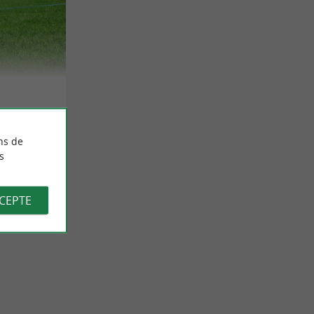
ns de
s
CCEPTE