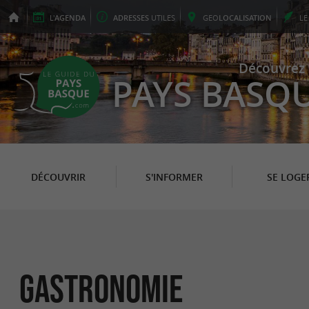
L'
AGENDA
ADRESSES
UTILES
GEO
LOCALISATION
L
Découvrez 
PAYS BASQ
DÉCOUVRIR
S'INFORMER
SE LOGE
Gastronomie