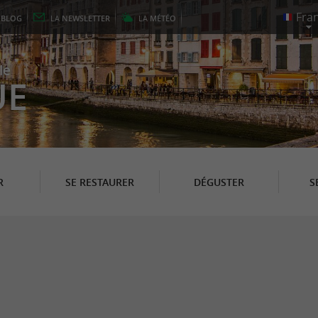
E
BLOG
LA
NEWSLETTER
LA
MÉTÉO
le
UE
R
SE RESTAURER
DÉGUSTER
S