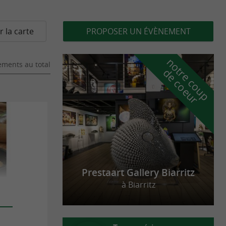
r la carte
PROPOSER UN ÉVÈNEMENT
n
o
t
e
c
o
u
p
e
c
o
e
u
ments au total
r
d
r
Prestaart Gallery Biarritz
à Biarritz