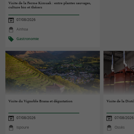
Visite de la Ferme Kimuak : entre plantes sauvages,
culture bio et théiers
07/08/2026
Ainhoa
Gastronomie
Visite du Vignoble Brana et dégustation
Visite de la Dist
07/08/2026
07/08/2026
Ispoure
Ossès