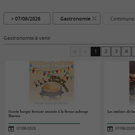
> 07/08/2026
Gastronomie
Commune..
Gastronomie à venir
1
2
3
4
Soirée burger fermier animée à la ferme auberge
Les ateliers de l
Ibarnia
07/08/2026
07/08/2026