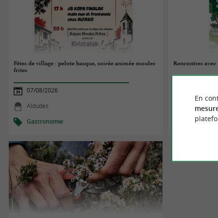
Fêtes de village : pelote basque, soirée animée moules
Rencontres avec l
frites
07/08/2026
07/08/2026
En cont
Aldudes
Mendive
mesure
platef
Gastronomie
Gastronom