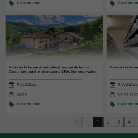
Gastronomie
Gastronom
Visite de la ferme Ametzalde (fromage de brebis
Visite de la fer
Ossau Iraty, miel et charcuterie BIO). Sur réservation
07/08/2026
07/08/2026
Lasse
Béhorléguy
Gastronomie
Gastronom
1
2
3
4