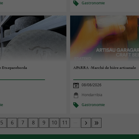
ie
Gastronomie
me Etxepareborda
APARRA -Marché de bière artisanale
08/08/2026
Hondarribia
ie
Gastronomie
...
5
6
7
8
9
10
11