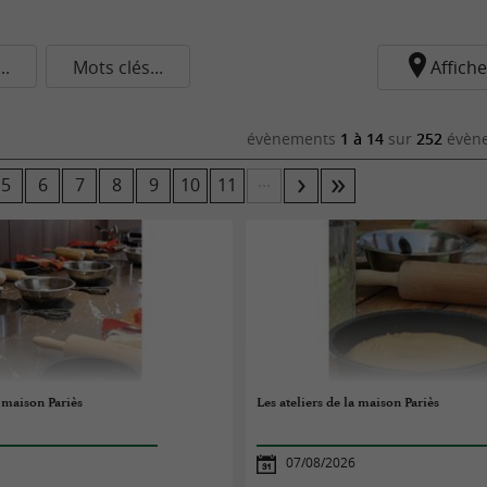
.
Mots clés...
Affiche
évènements
1 à 14
sur
252
évène
...
5
6
7
8
9
10
11
a maison Pariès
Les ateliers de la maison Pariès
07/08/2026