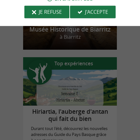
JE REFUSE
J'ACCEPTE
Musée Historique de Biarritz
à Biarritz
Top expériences
Hiriartia, l'auberge d'antan
qui fait du bien
Durant tout l'été, découvrez les nouvelles
adresses du Guide du Pays Basque grâce