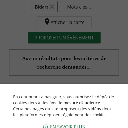
Bidart
Mots clés...
Afficher la carte
PROPOSER UN ÉVÈNEMENT
Aucun résultats pour les critères de
recherche demandés...
n
o
t
e
c
o
u
p
e
c
o
e
u
En continuant à naviguer, vous autorisez le dépôt de
r
d
r
cookies tiers à des fins de
mesure d'audience
.
Certaines pages du site proposent des
vidéos
dont
les plateformes déposent également des cookies.
EN SAVOIR PLUS