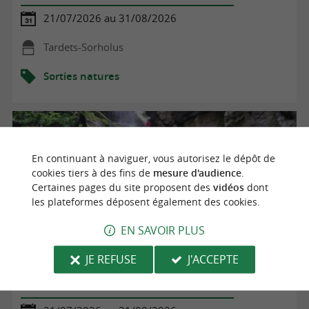
21/07/2026 au 31/08/2026
Tardets-Sorholus
Sorties natures
En continuant à naviguer, vous autorisez le dépôt de
cookies tiers à des fins de
mesure d'audience
.
Certaines pages du site proposent des
vidéos
dont
les plateformes déposent également des cookies.
EN SAVOIR PLUS
JE REFUSE
J'ACCEPTE
CANYONING EN SOULE A LA JOURNEE OU A LA DEMI
JOURNEE