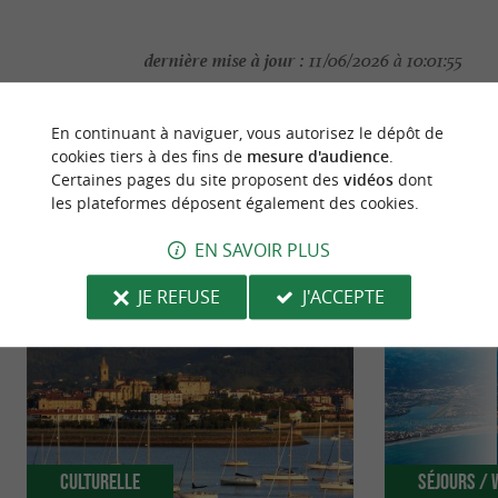
dernière mise à jour :
11/06/2026 à 10:01:55
Source :
Crédit photo :
Sirtaqui
-
CPIE Littoral Basque -
En continuant à naviguer, vous autorisez le dépôt de
CC BY-NC-ND 4.0
cookies tiers à des fins de
mesure d'audience
.
Certaines pages du site proposent des
vidéos
dont
les plateformes déposent également des cookies.
EN SAVOIR PLUS
NOUS AVONS TESTÉ
POUR VOUS
JE REFUSE
J'ACCEPTE
Culturelle
Séjours /