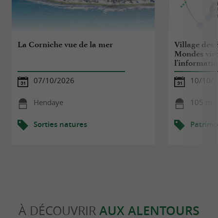
La Corniche vue de la mer
Village des 
Mondes virt
l'informatiq
07/10/2026
10/10/
Hendaye
105 m -
Sorties natures
Patrimo
À DÉCOUVRIR
AUX ALENTOURS