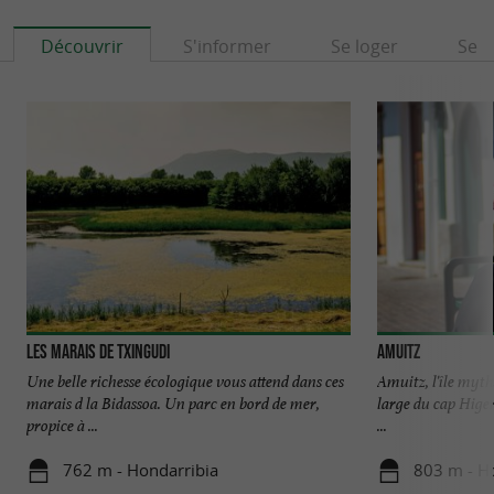
Découvrir
S'informer
Se loger
Se r
Les marais de Txingudi
AMUITZ
Une belle richesse écologique vous attend dans ces
Amuitz, l'île myth
marais d la Bidassoa. Un parc en bord de mer,
large du cap Higer
propice à ...
...
762 m - Hondarribia
803 m - H