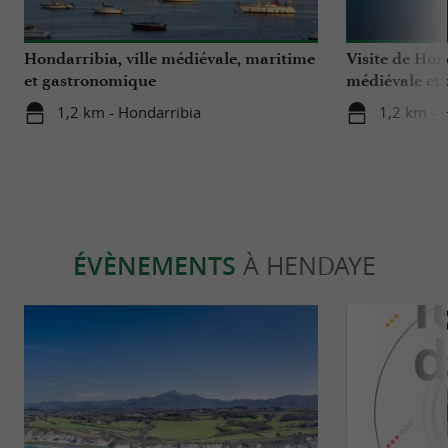
Hondarribia, ville médiévale, maritime
Visite de Hond
et gastronomique
médiévale et
charme !
1,2 km - Hondarribia
1,2 km - 
ÉVÈNEMENTS
À HENDAYE