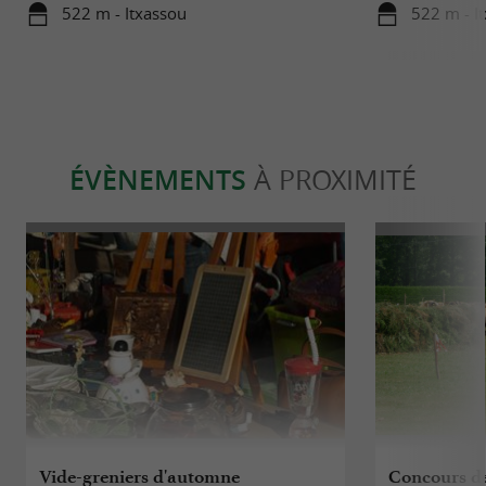
522 m - Itxassou
522 m - I
ÉVÈNEMENTS
À PROXIMITÉ
Vide-greniers d'automne
Concours de