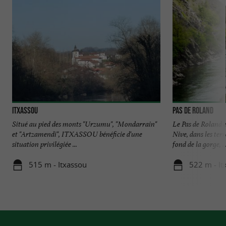
ITXASSOU
Pas de Roland
Situé au pied des monts "Urzumu", "Mondarrain"
Le Pas de Roland e
et "Artzamendi", ITXASSOU bénéficie d'une
Nive, dans les ter
situation privilégiée ...
fond de la gorge, ..
515 m - Itxassou
522 m - It