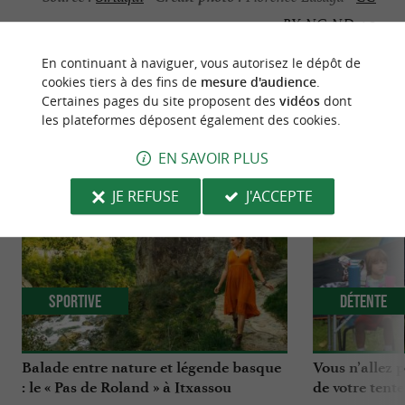
BY-NC-ND 4.0
En continuant à naviguer, vous autorisez le dépôt de
cookies tiers à des fins de
mesure d'audience
.
Certaines pages du site proposent des
vidéos
dont
les plateformes déposent également des cookies.
NOUS AVONS TESTÉ
POUR VOUS
EN SAVOIR PLUS
JE REFUSE
J'ACCEPTE
Sportive
Détente
Balade entre nature et légende basque
Vous n’allez 
: le « Pas de Roland » à Itxassou
de votre tent