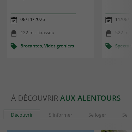
08/11/2026
11/08/
422 m - Itxassou
522 m -
Brocantes, Vides greniers
Spectac
À DÉCOUVRIR
AUX ALENTOURS
Découvrir
S'informer
Se loger
Se r