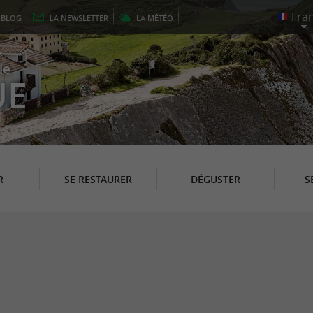
E
BLOG
LA
NEWSLETTER
LA
MÉTÉO
le
UE
R
SE RESTAURER
DÉGUSTER
S