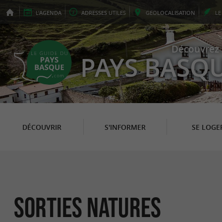
L'
AGENDA
ADRESSES
UTILES
GEO
LOCALISATION
L
Découvrez 
PAYS BASQ
DÉCOUVRIR
S'INFORMER
SE LOGE
Sorties natures