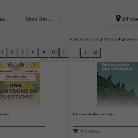
...
Mots clés...
Affiche
évènements
1 à 14
sur
452
évène
...
5
6
7
8
9
10
11
rénées
Découverte des vautours
07/08/2026