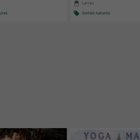
Larrau
tures
Sorties natures