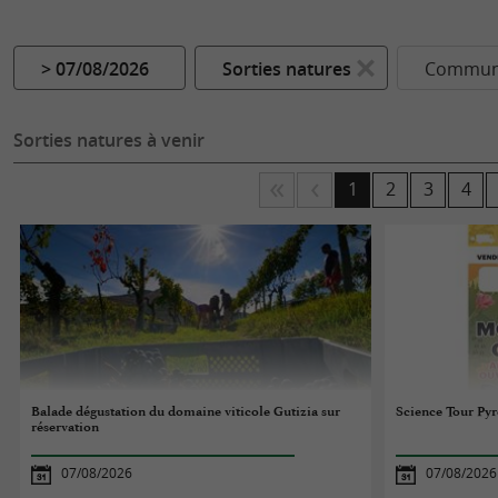
> 07/08/2026
Sorties natures
Commune
Sorties natures à venir
1
2
3
4
Balade dégustation du domaine viticole Gutizia sur
Science Tour Py
réservation
07/08/2026
07/08/2026