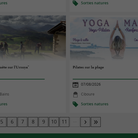
tures
Sorties natures
uête sur l'Ursuya"
Pilates sur la plage
07/08/2026
Bains
Ciboure
tures
Sorties natures
...
5
6
7
8
9
10
11