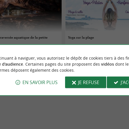
raversée aquatique de la petite
Yoga sur la plage
07/08/2026
inuant à naviguer, vous autorisez le dépôt de cookies tiers à des fi
Pied-de-Port
Ciboure
 d'audience
. Certaines pages du site proposent des
vidéos
dont le
ormes déposent également des cookies.
tures
Sorties natures
EN SAVOIR PLUS
JE REFUSE
J'A