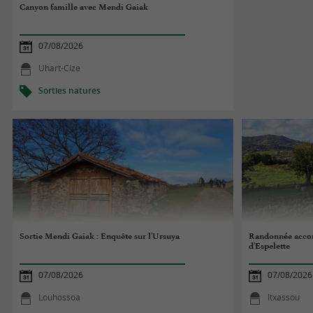
Canyon famille avec Mendi Gaiak
07/08/2026
Uhart-Cize
Sorties natures
Sortie Mendi Gaiak : Enquête sur l'Ursuya
Randonnée accom
d'Espelette
07/08/2026
07/08/2026
Louhossoa
Itxassou