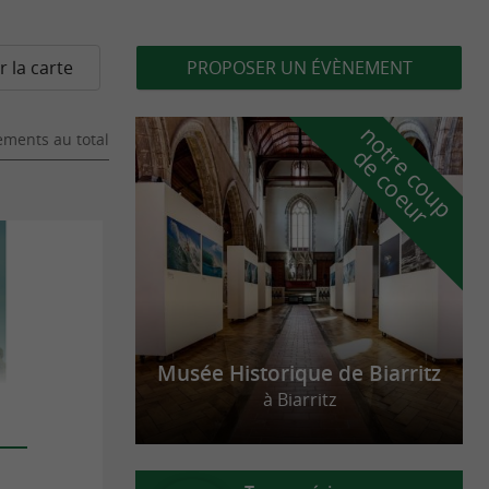
r la carte
PROPOSER UN ÉVÈNEMENT
n
o
t
e
c
o
u
p
e
c
o
e
u
ments au total
r
d
r
Musée Historique de Biarritz
à Biarritz