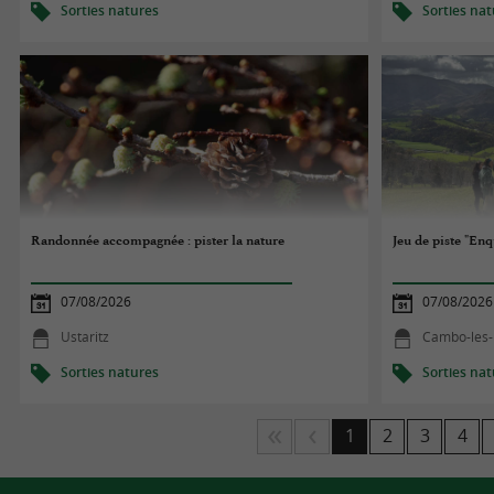
Sorties natures
Sorties na
Randonnée accompagnée : pister la nature
Jeu de piste "Enq
07/08/2026
07/08/2026
Ustaritz
Cambo-les-
Sorties natures
Sorties na
1
2
3
4