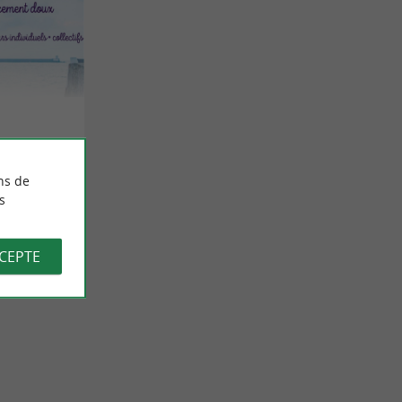
ns de
s
CCEPTE