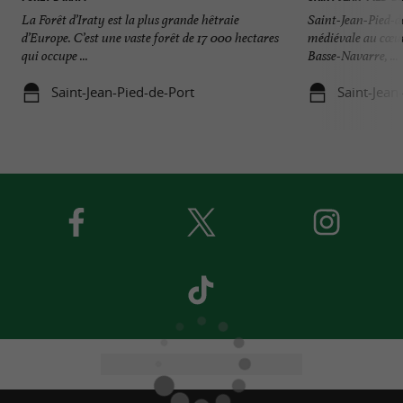
La Forêt d’Iraty est la plus grande hêtraie
Saint-Jean-Pied-de
d’Europe. C’est une vaste forêt de 17 000 hectares
médiévale au cœur
qui occupe ...
Basse-Navarre, ...
Saint-Jean-Pied-de-Port
Saint-Jean