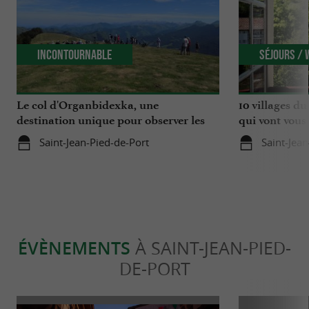
Incontournable
Séjours /
Le col d'Organbidexka, une
10 villages d
destination unique pour observer les
qui vont vous 
oiseaux au Pays Basque
Saint-Jean-Pied-de-Port
Saint-Jea
ÉVÈNEMENTS
À SAINT-JEAN-PIED-
DE-PORT