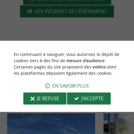
SITE INTERNET DE L'ÉVÈNEMENT
dernière mise à jour :
10/03/2026 à 06:56:50
En continuant à naviguer, vous autorisez le dépôt de
Source :
Crédit photo :
Sirtaqui
-
CPIE Pays Basque -
CC
cookies tiers à des fins de
mesure d'audience
.
BY-NC-ND 4.0
Certaines pages du site proposent des
vidéos
dont
les plateformes déposent également des cookies.
EN SAVOIR PLUS
JE REFUSE
J'ACCEPTE
NOUS AVONS TESTÉ
POUR VOUS