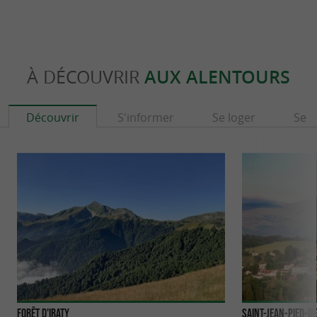
À DÉCOUVRIR
AUX ALENTOURS
Découvrir
S'informer
Se loger
Se r
Forêt d'Iraty
Saint-Jean-Pied-d