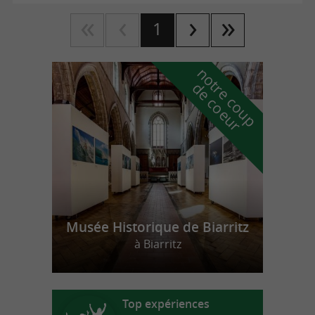
1
n
o
t
e
c
o
u
p
e
c
o
e
u
r
d
r
Musée Historique de Biarritz
à Biarritz
Top expériences