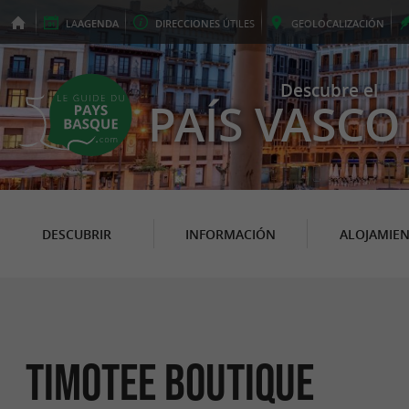
LA
AGENDA
DIRECCIONES
ÚTILES
GEO
LOCALIZACIÓN
Descubre el
PAÍS VASCO
DESCUBRIR
INFORMACIÓN
ALOJAMIE
TIMOTEE BOUTIQUE