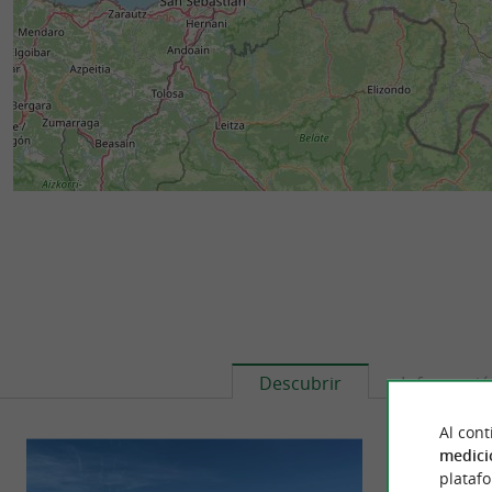
Descubrir
Informaci
Al cont
medici
plataf