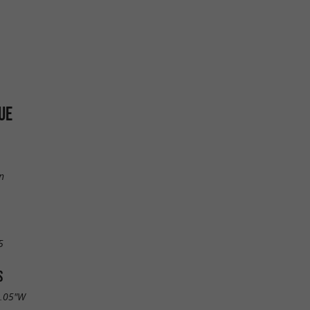
UE
n
5
S
1.05"W