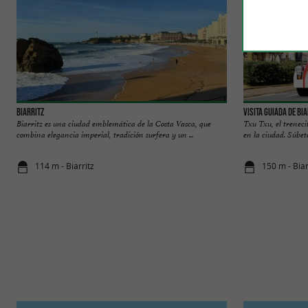
Biarritz
Visita guiada de Bi
Biarritz es una ciudad emblemática de la Costa Vasca, que
Txu Txu, el treneci
combina elegancia imperial, tradición surfera y un ...
en la ciudad. Súbete
114 m - Biarritz
150 m - Biar