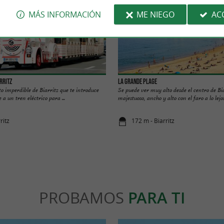
MÁS INFORMACIÓN
ME NIEGO
AC
arritz
La Grande Plage
to imperdible de Biarritz que te introduce
Se puede ver muy alto desde el centro de Bia
 a un tren eléctrico para ...
majestuoso, ancho y alto con el faro a lo lejos
ritz
172 m - Biarritz
PROBAMOS
PARA TI