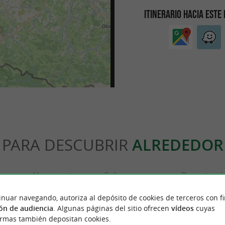
ITINERARIO HACIA ESTE
PARA DESCUBRIR
ALREDEDOR
ón
Alojamiento
Salir a comer
Degustació
inuar navegando, autoriza al depósito de cookies de terceros con f
ón de audiencia
. Algunas páginas del sitio ofrecen
vídeos
cuyas
ormas también depositan cookies.