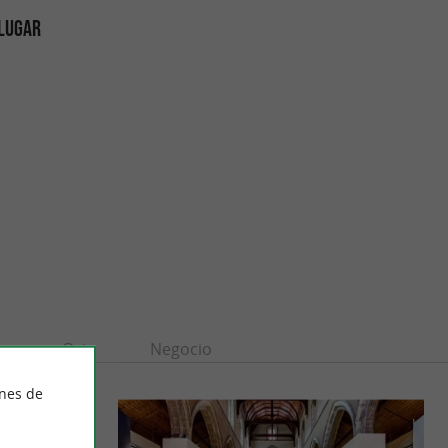
 LUGAR
n
Ocio
Negocio
ines de